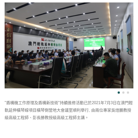
"盾構機工作原理及盾構新技術"持續進修活動已於2021年7月3日在澳門輕
軌延伸橫琴線項目橫琴側營地大會議室順利舉行, 由兩位專家吳煊鵬教授
級高級工程師、彭長勝教授級高級工程師主講。