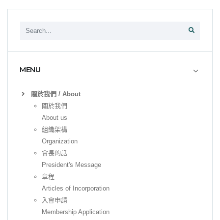
MENU
關於我們 / About
關於我們
About us
組織架構
Organization
會長的話
President's Message
章程
Articles of Incorporation
入會申請
Membership Application