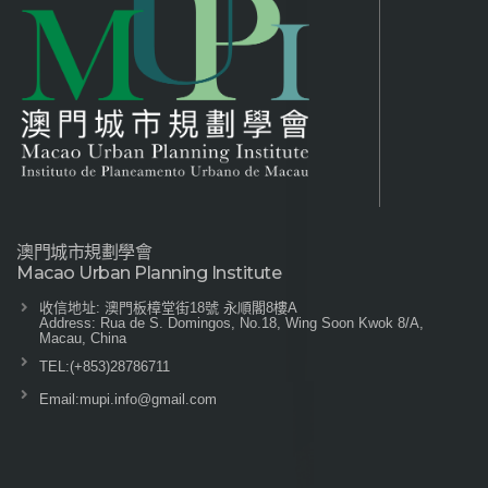
澳門城市規劃學會
Macao Urban Planning Institute
收信地址: 澳門板樟堂街18號 永順閣8樓A
Address: Rua de S. Domingos, No.18, Wing Soon Kwok 8/A,
Macau, China
TEL:
(+853)28786711
Email:
mupi.info@gmail.com